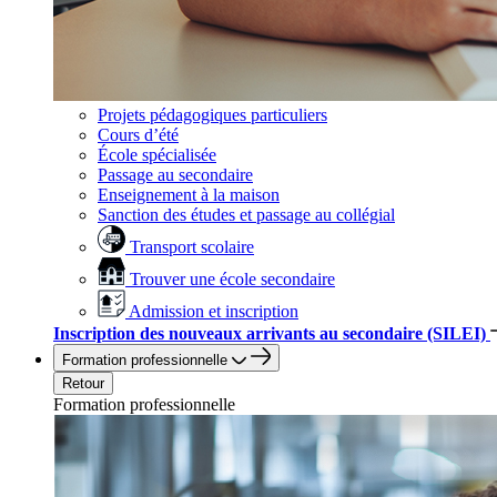
Projets pédagogiques particuliers
Cours d’été
École spécialisée
Passage au secondaire
Enseignement à la maison
Sanction des études et passage au collégial
Transport scolaire
Trouver une école secondaire
Admission et inscription
Inscription des nouveaux arrivants au secondaire (SILEI)
Formation professionnelle
Retour
Formation professionnelle