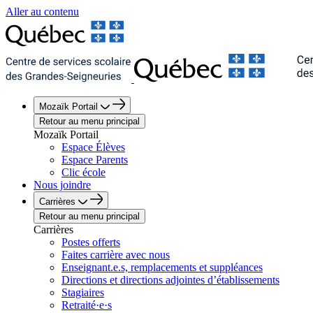
Aller au contenu
Mozaïk Portail
Retour au menu principal
Mozaïk Portail
Espace Élèves
Espace Parents
Clic école
Nous joindre
Carrières
Retour au menu principal
Carrières
Postes offerts
Faites carrière avec nous
Enseignant.e.s, remplacements et suppléances
Directions et directions adjointes d’établissements
Stagiaires
Retraité·e·s