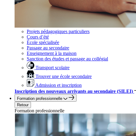
Projets pédagogiques particuliers
Cours d’été
École spécialisée
Passage au secondaire
Enseignement à la maison
Sanction des études et passage au collégial
Transport scolaire
Trouver une école secondaire
Admission et inscription
Inscription des nouveaux arrivants au secondaire (SILEI)
Formation professionnelle
Retour
Formation professionnelle