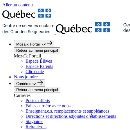
Aller au contenu
Mozaïk Portail
Retour au menu principal
Mozaïk Portail
Espace Élèves
Espace Parents
Clic école
Nous joindre
Carrières
Retour au menu principal
Carrières
Postes offerts
Faites carrière avec nous
Enseignant.e.s, remplacements et suppléances
Directions et directions adjointes d’établissements
Stagiaires
Retraité·e·s